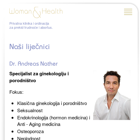
Privatna klinika i ordinacija
za prekid trudnoće i abortus.
Naši liječnici
Dr. Andreas Nather
Specijalist za ginekologiju i
porodništvo
Fokus:
Klasična ginekologija i porodništvo
Seksualnost
Endokrinologija (hormon medicina) i
Anti - Aging medicina
Osteoporoza
Neplodnost