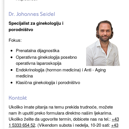
Dr. Johannes Seidel
Specijalist za ginekologiju i
porodništvo
Fokus:
Prenatalna dijagnostika
Operativna ginekologija posebno
operativna laparoskopija
Endokrinologija (hormon medicina) i Anti - Aging
medicina
Klasična ginekologija i porodništvo
Kontakt
Ukoliko imate pitanja na temu prekida trudnoće, možete
nam ih uputiti preko formulara direktno našim ljekarima.
Ukoliko želite da ugovorite termin, dobicete nas na tel.:
+43
1 5333 654 52
. (Vikendom subota i nedelja, 10-20 sati:
+43